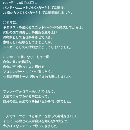
1997年、22歳で上京し、
バンドやユニットの
シンガーとして
活動後、
28歳からソロシンガーとして活動開始しました。
2011年に、
ギタリストを務めるユニットKAO=Sを結成してからは、
沢山の国で演奏し、事務所を立ち上げ、
演出家としても仕事をさせて頂き、
素晴らしい経験をしてきましたが、
シンガーとしての活動は止まってしまいました。
2025年に50歳になり、
もう一度、
自分の書いた歌詞を、
自分の声で歌って人に届ける
ソロシンガーとして
やり直したく、
47都道府県を一人で歌ってまわる事にしました。
ファンやフォロワーありきではなく、
人前でライブをやる事によって、
自分の歌と音楽で何を拓けるかを問う旅でした。
一人でスーツケースとギターを持って各地をまわり、
そこにいる殆どの人が自分を知らない状況で、
大小様々なステージで歌ってきました。