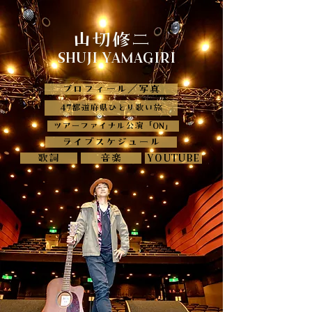
山切修二
SHUJI YAMAGIRI
プロフィール／写真
47都道府県ひとり歌い旅
ツアーファイナル公演「ON」
ライブスケジュール
歌詞
音楽
YOUTUBE