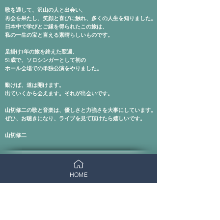
歌を通して、沢山の人と出会い、
再会を果たし、笑顔と喜びに触れ、多くの人生を知りました。
​日本中で学びとご縁を得られたこの旅は、
私の一生の宝と言える素晴らしいものです。
足掛け1年の旅を終えた翌週、
51歳で、ソロシンガーとして初の
ホール会場での単独公演をやりました。
動けば、道は開けます。
出ていくから会えます。それが出会いです。
山切修二の歌と音楽は、優しさと力強さを大事にしています。
​ぜひ、お聴きになり、ライブを見て頂けたら嬉しいです。
​山切修二
HOME