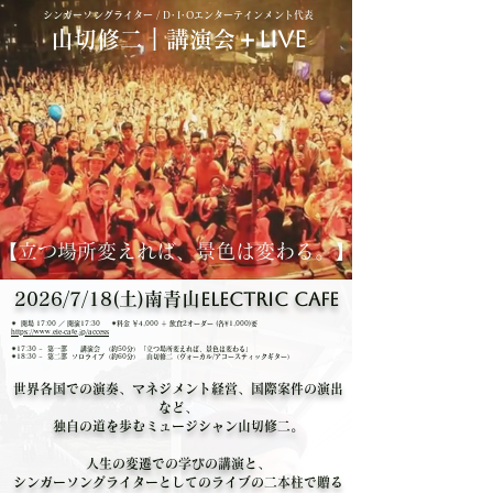
​シンガーソングライター / ​D･I･Oエンターテインメント代表
​＋LIVE
山切修二｜講演会
【
立つ場所変えれば、
景色は変わる。
】
Electric cafe
2026/7/18(土)
南青山
✴︎ 開場 17:00 ／ 開演17:30 ✴︎料金 ￥4,000 ＋ 飲食2オーダー (各¥1,000)要
https://www.ele-cafe.jp/access
✴︎17:30 ~
第一部 講演会 （約50分）「立つ場所変えれば、景色は変わる」
✴︎18:30 ~ 第二部 ソロライブ（約60分） 山切修二（ヴォーカル/アコースティックギター）
​世界各国での演奏、マネジメント経営、国際案件の演出
など、
独自の道を歩むミュージシャン山切修二。
人生の変遷での学びの講演と、
シンガーソングライターとしてのライブの二本柱で贈る