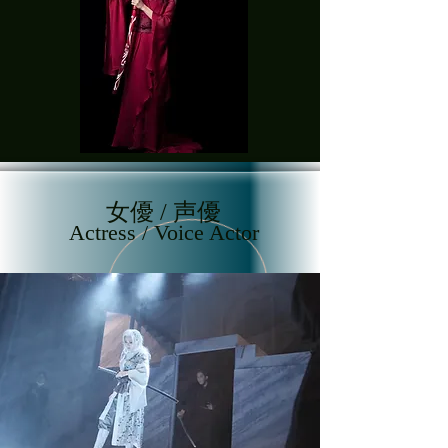
女優 / 声優
Actress / Voice Actor