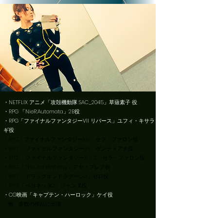
・NETFLIX アニメ「
攻殻機動隊 SAC_2045
」草薙素子 役
・RPG 「NieR:Automata」2B役
・RPG「ファイナルファンタジーVII リバース」ユフィ・キサラ
ギ役
・RPG「
ファイナルファンタジーXIII
」セラ・ファロン役
・RPG 「
ファイナルファンタジーXV
」ゲンティアナ役
・RPG 「
ファイナルファンタジーXIII-2
」セラ・ファロン役
・RPG 「
The 3rd Birthday」
アヤ・ブレア役
・RPG 「
ドラッグオンドラグーン3」
ゼロ役
・RPG 「
ベヨネッタ2
」ジャンヌ役
・CG映画「キャプテン・ハーロック」ケイ役
​
他、多数の作品に出演