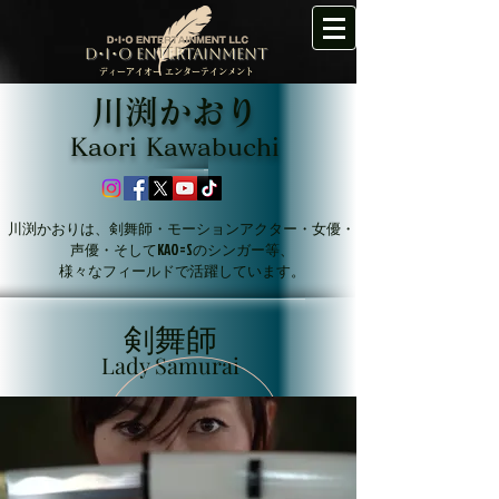
D･I･O ENTERTAINMENT
ディーアイオー エンターテインメント
川渕かおり
​Kaori Kawabuchi
川渕かおりは、剣舞師・モーションアクター・女優・
声優・そしてKAO=Sのシンガー等、
様々なフィールドで活躍しています。
剣舞師
Lady Samurai