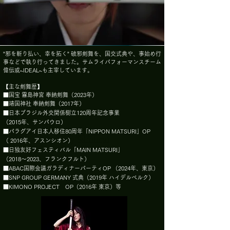
”邪を斬り払い、幸を拓く” 破邪剣舞を、国交式典や、事始め行
事などで執り行ってきました。サムライパフォーマンスチーム
偉伝或~IDEAL~も主宰しています。
【主な剣舞歴】
■国宝 霧島神宮 奉納剣舞（2023年）
■靖国神社 奉納剣舞（2017年）
■日本ブラジル外交関係樹立120周年記念事業
（2015年、サンパウロ）
剣舞師
■パラグアイ日本人移住80周年「NIPPON MATSURI」OP
Lady Samurai
（ 2016年、アスンシオン）
■日独友好フェスティバル「MAIN MATSURI」
（2018〜2023、フランクフルト）
■ABAC国際会議ガラディナーパーティOP （2024年、東京）
■SNP GROUP GERMANY 式典（2019年 ハイデルベルク）
■KIMONO PROJECT OP（2016年 東京）等