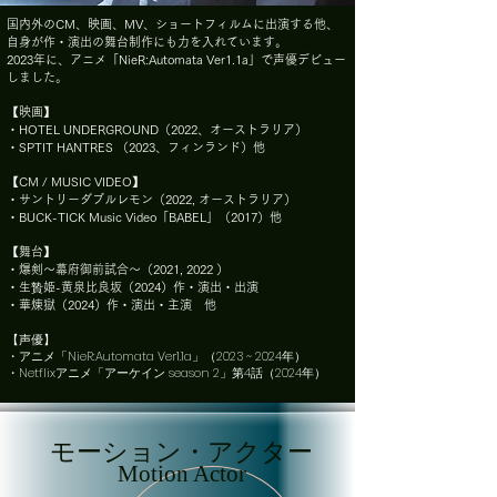
国内外のCM、映画、MV、ショートフィルムに出演する他、
自身が作・演出の舞台制作にも力を入れています。
​2023年に、アニメ「NieR:Automata Ver1.1a」で声優デビュー
しました。
【映画】
・HOTEL UNDERGROUND（2022、オーストラリア）
・SPTIT HANTRES （2023、フィンランド）他
【CM / MUSIC VIDEO】
・サントリーダブルレモン（2022, オーストラリア）
・BUCK-TICK Music Video「BABEL」（2017）他
【舞台】
・爆剣〜幕府御前試合〜（2021, 2022 ）
・生贄姫-黄泉比良坂（2024）作・演出・出演
・華煉獄（2024）作・演出・主演 他
【声優】
・アニメ「NieR:Automata Ver1.1a」（2023 ~ 2024年）
・Netflixアニメ「アーケイン season 2」第4話（
2024年）
モーション・アクター
Motion Actor