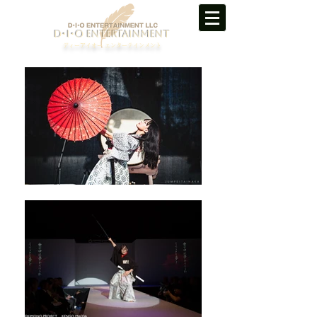
D･I･O ENTERTAINMENT
ディーアイオー エンターテインメント